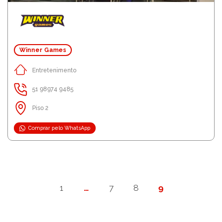
Winner Games
Entretenimento
51 98974 9485
Piso 2
Comprar pelo WhatsApp
1
…
7
8
9