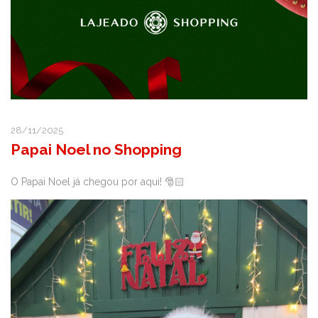
28/11/2025
Papai Noel no Shopping
O Papai Noel já chegou por aqui!
🎅🏻