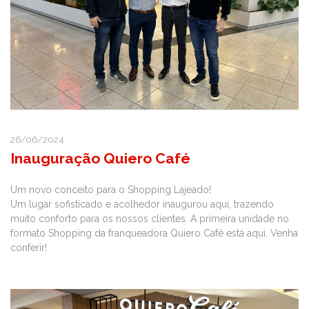
26/06/2024
Inauguração Quiero Café
Um novo conceito para o Shopping Lajeado!
Um lugar sofisticado e acolhedor inaugurou aqui, trazendo
muito conforto para os nossos clientes. A primeira unidade no
formato Shopping da franqueadora Quiero Café está aqui. Venha
conferir!