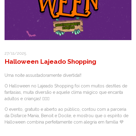
27/11/2025
Halloween Lajeado Shopping
Uma noite assustadoramente divertida!!
O Halloween no Lajeado Shopping foi com muitos desfiles de
fantasias, muita diversão e aquele clima mágico que encanta
adultos e crianças! 🧙‍♀️✨
O evento, gratuito e aberto ao público, contou com a parceria
da Disfarce Mania, Benoit e Docile, e mostrou que o espírito de
Halloween combina perfeitamente com alegria em família 💜