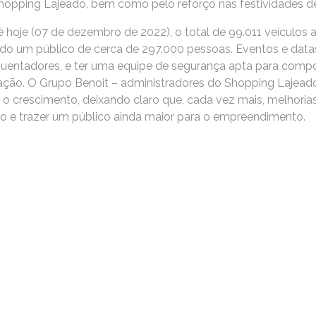
hopping Lajeado, bem como pelo reforço nas festividades de 
é hoje (07 de dezembro de 2022), o total de 99.011 veículos
do um público de cerca de 297.000 pessoas. Eventos e dat
quentadores, e ter uma equipe de segurança apta para comp
ação. O Grupo Benoit – administradores do Shopping Lajea
 o crescimento, deixando claro que, cada vez mais, melhoria
ivo e trazer um público ainda maior para o empreendimento.