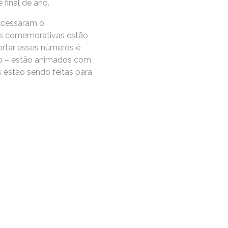
final de ano.
 acessaram o
as comemorativas estão
ortar esses números é
do – estão animados com
s estão sendo feitas para