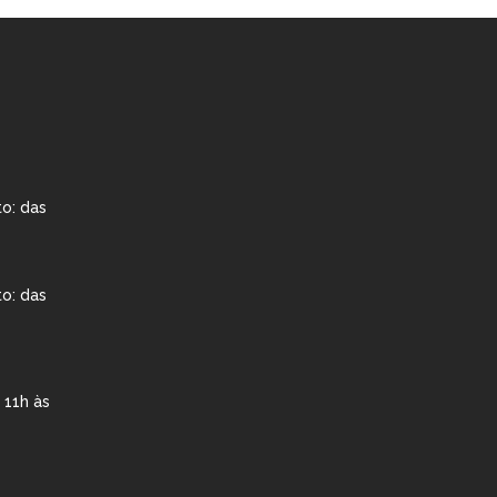
o: das
o: das
 11h às